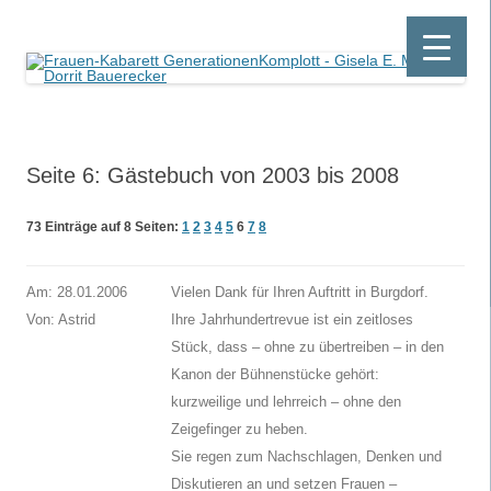
Frauen-Kabarett GenerationenKomplott
Gisela E. Marx & Dorrit Bauerecker
Zum
Inhalt
Seite 6: Gästebuch von 2003 bis 2008
springen
73 Einträge auf 8 Seiten:
1
2
3
4
5
6
7
8
Am: 28.01.2006
Vielen Dank für Ihren Auftritt in Burgdorf.
Von: Astrid
Ihre Jahrhundertrevue ist ein zeitloses
Stück, dass – ohne zu übertreiben – in den
Kanon der Bühnenstücke gehört:
kurzweilige und lehrreich – ohne den
Zeigefinger zu heben.
Sie regen zum Nachschlagen, Denken und
Diskutieren an und setzen Frauen –