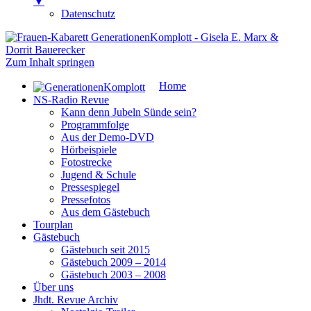
▼
Datenschutz
Frauen-Kabarett GenerationenKomplott
Gisela E. Marx & Dorrit Bauerecker
Zum Inhalt springen
Home
NS-Radio Revue
Kann denn Jubeln Sünde sein?
Programmfolge
Aus der Demo-DVD
Hörbeispiele
Fotostrecke
Jugend & Schule
Pressespiegel
Pressefotos
Aus dem Gästebuch
Tourplan
Gästebuch
Gästebuch seit 2015
Gästebuch 2009 – 2014
Gästebuch 2003 – 2008
Über uns
Jhdt. Revue Archiv