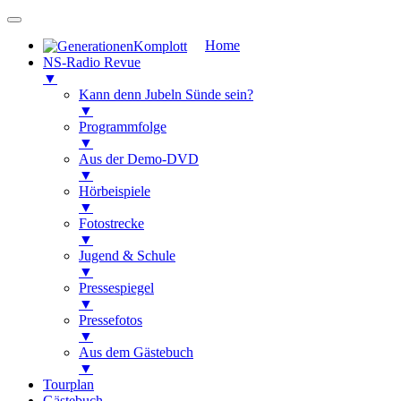
Home
NS-Radio Revue
▼
Kann denn Jubeln Sünde sein?
▼
Programmfolge
▼
Aus der Demo-DVD
▼
Hörbeispiele
▼
Fotostrecke
▼
Jugend & Schule
▼
Pressespiegel
▼
Pressefotos
▼
Aus dem Gästebuch
▼
Tourplan
Gästebuch