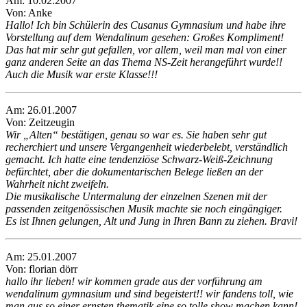
Am: 10.02.2007
Von: Anke
Hallo! Ich bin Schülerin des Cusanus Gymnasium und habe ihre
Vorstellung auf dem Wendalinum gesehen: Großes Kompliment!
Das hat mir sehr gut gefallen, vor allem, weil man mal von einer
ganz anderen Seite an das Thema NS-Zeit herangeführt wurde!!
Auch die Musik war erste Klasse!!!
Am: 26.01.2007
Von: Zeitzeugin
Wir „Alten“ bestätigen, genau so war es. Sie haben sehr gut
recherchiert und unsere Vergangenheit wiederbelebt, verständlich
gemacht. Ich hatte eine tendenziöse Schwarz-Weiß-Zeichnung
befürchtet, aber die dokumentarischen Belege ließen an der
Wahrheit nicht zweifeln.
Die musikalische Untermalung der einzelnen Szenen mit der
passenden zeitgenössischen Musik machte sie noch eingängiger.
Es ist Ihnen gelungen, Alt und Jung in Ihren Bann zu ziehen. Bravi!
Am: 25.01.2007
Von: florian dörr
hallo ihr lieben! wir kommen grade aus der vorführung am
wendalinum gymnasium und sind begeistert!! wir fandens toll, wie
man aus so einer ernsten thematik eine so tolle show machen kann!