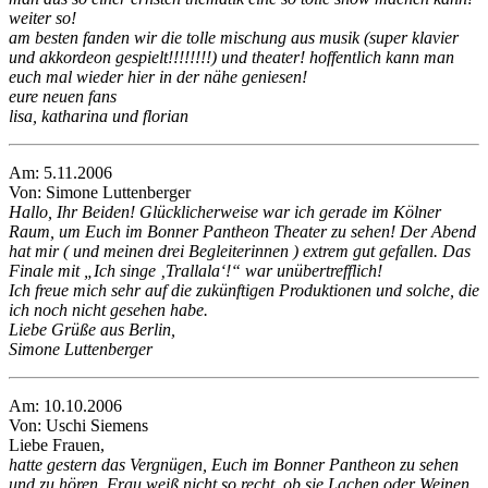
weiter so!
am besten fanden wir die tolle mischung aus musik (super klavier
und akkordeon gespielt!!!!!!!!) und theater! hoffentlich kann man
euch mal wieder hier in der nähe geniesen!
eure neuen fans
lisa, katharina und florian
Am: 5.11.2006
Von: Simone Luttenberger
Hallo, Ihr Beiden! Glücklicherweise war ich gerade im Kölner
Raum, um Euch im Bonner Pantheon Theater zu sehen! Der Abend
hat mir ( und meinen drei Begleiterinnen ) extrem gut gefallen. Das
Finale mit „Ich singe ‚Trallala‘!“ war unübertrefflich!
Ich freue mich sehr auf die zukünftigen Produktionen und solche, die
ich noch nicht gesehen habe.
Liebe Grüße aus Berlin,
Simone Luttenberger
Am: 10.10.2006
Von: Uschi Siemens
Liebe Frauen,
hatte gestern das Vergnügen, Euch im Bonner Pantheon zu sehen
und zu hören. Frau weiß nicht so recht, ob sie Lachen oder Weinen